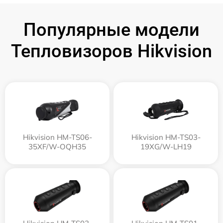
Популярные модели
Тепловизоров Hikvision
Hikvision HM-TS06-
Hikvision HM-TS03-
35XF/W-OQH35
19XG/W-LH19