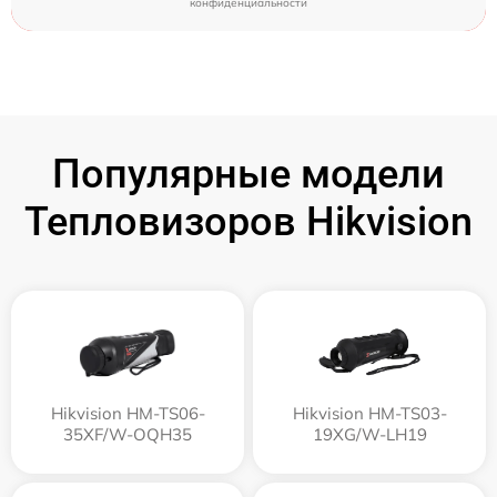
конфиденциальности
Популярные модели
Тепловизоров Hikvision
Hikvision HM-TS06-
Hikvision HM-TS03-
35XF/W-OQH35
19XG/W-LH19